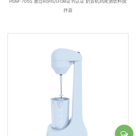
HSM-705S 通过RoHS/LFGB证书认证 奶昔机鸡尾酒饮料搅
拌器