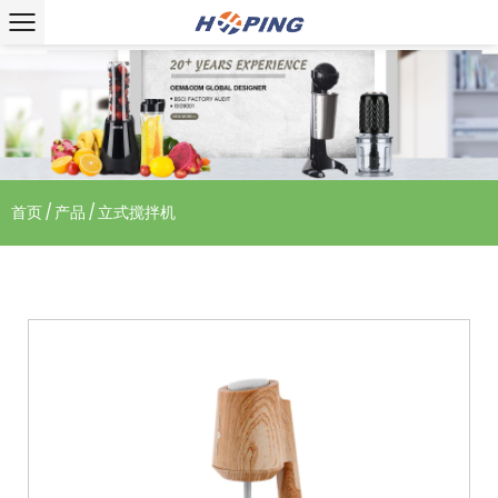
首页
/
产品
/
立式搅拌机