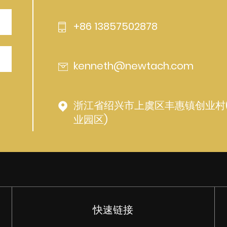
+86 13857502878
kenneth@newtach.com
浙江省绍兴市上虞区丰惠镇创业村
业园区)
快速链接