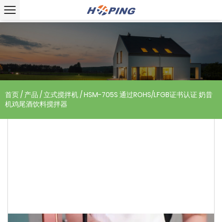
首页
/
产品
/
立式搅拌机
/
HSM-705S 通过ROHS/LFGB证书认证 奶昔
机鸡尾酒饮料搅拌器