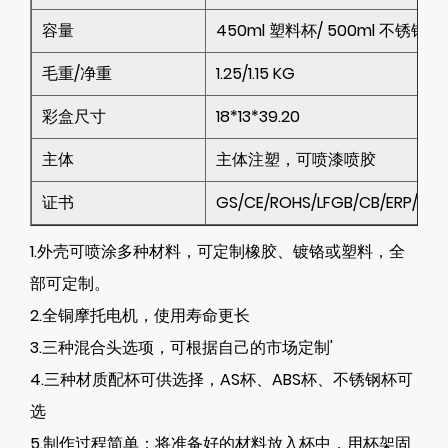
容量
450ml 塑料杯/ 500ml 不锈钢杯
毛重/净重
1.25/1.15 KG
彩盒尺寸
18*13*39.20
主体
主体注塑，可喷漆喷胶
证书
GS/CE/ROHS/LFGB/CB/ERP/RE
1.外壳可喷涂多种材料，可定制橡胶、镀铬或塑料，全
部可定制。
2.全铜摩托电机，使用寿命更长
3.三种混合头选项，可根据自己的市场定制'
4.三种材质配杯可供选择，AS杯、ABS杯、不锈钢杯可
选
5.制作过程简单：将准备好的材料放入杯中，用杯架固