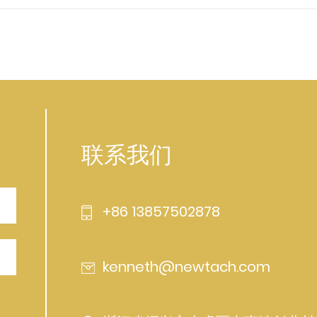
联系我们
+86 13857502878
kenneth@newtach.com