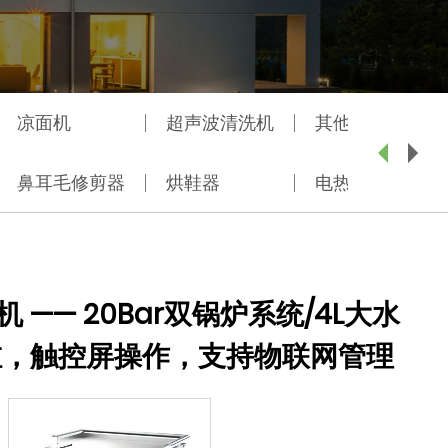
凉面机
超声波清洗机
其他
咖
鼻耳毛修剪器
烘鞋器
电热水壶
机 —— 20Bar双锅炉系统/4L大水
缸，触控屏操作，支持物联网管理