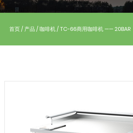
首页
/
产品
/
咖啡机
/
TC-66商用咖啡机 —— 20BAR
凉面机
超声波清洗机
其他
咖
鼻耳毛修剪器
烘鞋器
电热水壶
双锅炉系统/4L大水箱/内置冷藏奶缸，触控屏操
作，支持物联网管理